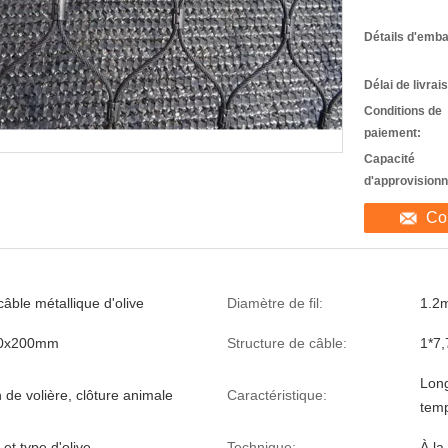
Détails d'emba
Délai de livrai
Conditions de
paiement:
Capacité
d'approvision
Co
câble métallique d'olive
Diamètre de fil:
1.2
00x200mm
Structure de câble:
1*7,
Long
n de volière, clôture animale
Caractéristique:
temp
 et type d'olive
Technique:
À la