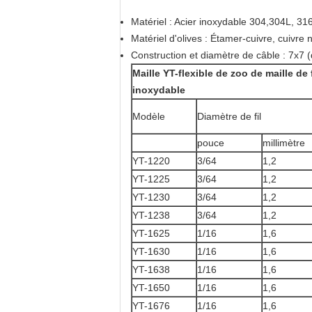
Matériel : Acier inoxydable 304,304L, 31
Matériel d'olives : Étamer-cuivre, cuivre n
Construction et diamètre de câble : 7x7 
Maille YT-flexible de zoo de maille de 
inoxydable
Modèle
Diamètre de fil
pouce
millimètre
YT-1220
3/64
1,2
YT-1225
3/64
1,2
YT-1230
3/64
1,2
YT-1238
3/64
1,2
YT-1625
1/16
1,6
YT-1630
1/16
1,6
YT-1638
1/16
1,6
YT-1650
1/16
1,6
YT-1676
1/16
1,6