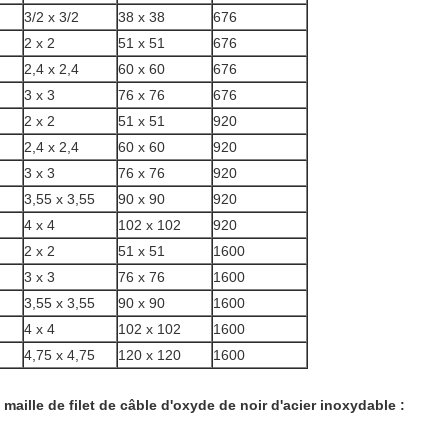
3/2 x 3/2
38 x 38
676
2 x 2
51 x 51
676
2,4 x 2,4
60 x 60
676
3 x 3
76 x 76
676
2 x 2
51 x 51
920
2,4 x 2,4
60 x 60
920
3 x 3
76 x 76
920
3,55 x 3,55
90 x 90
920
4 x 4
102 x 102
920
2 x 2
51 x 51
1600
3 x 3
76 x 76
1600
3,55 x 3,55
90 x 90
1600
4 x 4
102 x 102
1600
4,75 x 4,75
120 x 120
1600
e maille de filet de câble d'oxyde de noir d'acier inoxydable :