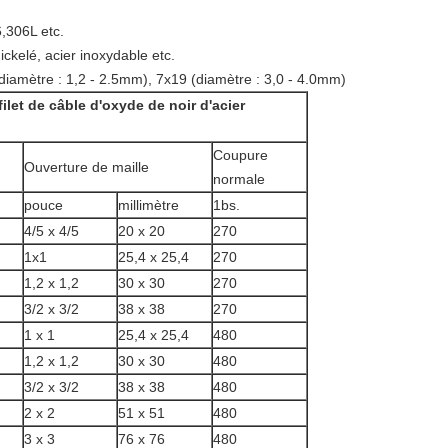
6,306L etc.
ickelé, acier inoxydable etc.
(diamètre : 1,2 - 2.5mm), 7x19 (diamètre : 3,0 - 4.0mm)
filet de câble d'oxyde de noir d'acier
Coupure
Ouverture de maille
normale
pouce
millimètre
1bs.
4/5 x 4/5
20 x 20
270
1x1
25,4 x 25,4
270
1,2 x 1,2
30 x 30
270
3/2 x 3/2
38 x 38
270
1 x 1
25,4 x 25,4
480
1,2 x 1,2
30 x 30
480
3/2 x 3/2
38 x 38
480
2 x 2
51 x 51
480
3 x 3
76 x 76
480