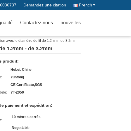
66030737
Demandez une citation
French
qualité
Contactez-nous
nouvelles
lation avec le diamètre de fil de 1.2mm - de 3.2mm
il de 1.2mm - de 3.2mm
e produit:
Hebei, Chine
e:
Yuntong
CE Certificate,SGS
èle:
YT-2050
de paiement et expédition:
10 mètres carrés
n:
Negotiable