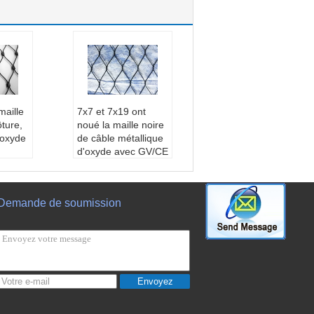
aille
7x7 et 7x19 ont
ture,
noué la maille noire
'oxyde
de câble métallique
d'oxyde avec GV/CE
d'acier
certifié
6, aci
Matériel:
Fil d'acier
r inoxy
inoxydable, 316, aci
Demande de soumission
er, 304L, acier inoxy
Maille
dable 304
illage t
Application:
Maille
oo
protectrice, grillage t
re:
Mai
issé, filtres, zoo
acier i
Style d'armure:
Mai
Envoyez
lle de corde d'acier i
uit:
X-
noxydable
 maille
Nom de produit:
X-