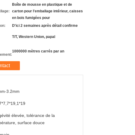
Boîte de mousse en plastique et de
llage:
carton pour l'emballage intérieur, caisses
en bois fumigées pour
son:
D'ici 2 semaines après détail confirme
T/T, Western Union, papal
1000000 mètres carrés par an
nement:
ntact
mm-3.2mm
7*7,7*19,1*19
évité élevée, tolérance de la
érature, surface douce
 main