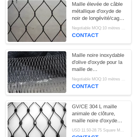
Maille élevée de câble
métallique d'oxyde de
noir de longévité/cage
à oiseaux animale
Negotiable MOQ:10 mètres carrés
clôturant le CE
CONTACT
diplômée
Maille noire inoxydable
d'olive d'oxyde pour la
maille de
zoo/installation de
Negotiable MOQ:10 mètres carrés
balustrade/fabrication
CONTACT
d'oiseau
GV/CE 304 L maille
animale de clôture,
maille noire d'oxyde
avec l'olive
USD 11.50-28.75 Square Meters MOQ:10 mètres carrés