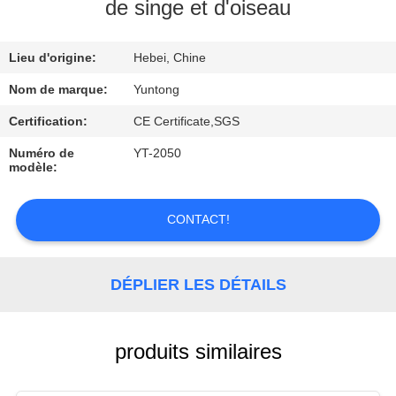
de singe et d'oiseau
CONTRÔLE
Lieu d'origine:
Hebei, Chine
DE
QUALITÉ
Nom de marque:
Yuntong
Certification:
CE Certificate,SGS
CONTACTEZ-
Numéro de
YT-2050
modèle:
NOUS
CONTACT!
DEMANDEZ
UNE
DÉPLIER LES DÉTAILS
CITATION
NOUVELLES
produits similaires