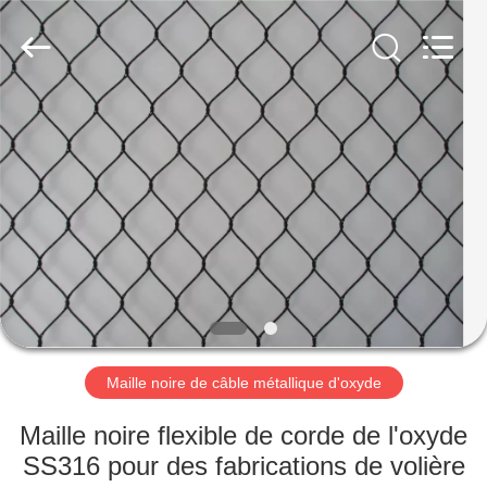
câble
métallique
d'acier
inoxydable
Fournisseur.
Copyright
©
2018
MAISON
-
2020
decorativeropemesh.com.
All
Rights
PRODUITS
Reserved.
AU
SUJET
DE
NOUS
Maille noire de câble métallique d'oxyde
VISITE
Maille noire flexible de corde de l'oxyde
D'USINE
SS316 pour des fabrications de volière