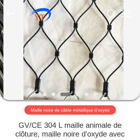
câble
métallique
d'acier
inoxydable
Fournisseur.
Copyright
©
2018
MAISON
-
2020
decorativeropemesh.com.
All
Rights
PRODUITS
Reserved.
AU
SUJET
DE
NOUS
Maille noire de câble métallique d'oxyde
VISITE
GV/CE 304 L maille animale de
D'USINE
clôture, maille noire d'oxyde avec