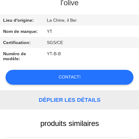
l'olive
CONTRÔLE
Lieu d'origine:
La Chine, il Bei
DE
QUALITÉ
Nom de marque:
YT
Certification:
SGS/CE
CONTACTEZ-
Numéro de
YT-B-B
modèle:
NOUS
CONTACT!
DEMANDEZ
UNE
DÉPLIER LES DÉTAILS
CITATION
NOUVELLES
produits similaires