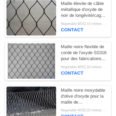
Maille élevée de câble
métallique d'oxyde de
noir de longévité/cage
à oiseaux animale
Negotiable MOQ:10 mètres carrés
clôturant le CE
CONTACT
diplômée
Maille noire flexible de
corde de l'oxyde SS316
pour des fabrications
de volière de singe et
Negotiable MOQ:10 mètres carrés
d'oiseau
CONTACT
Maille noire inoxydable
d'olive d'oxyde pour la
maille de
zoo/installation de
Negotiable MOQ:10 mètres carrés
balustrade/fabrication