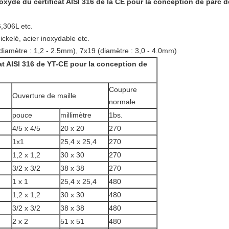
d'oxyde du certificat AISI 316 de la CE pour la conception de parc
6,306L etc.
ickelé, acier inoxydable etc.
(diamètre : 1,2 - 2.5mm), 7x19 (diamètre : 3,0 - 4.0mm)
cat AISI 316 de YT-CE pour la conception de
Coupure
Ouverture de maille
normale
pouce
millimètre
1bs.
4/5 x 4/5
20 x 20
270
1x1
25,4 x 25,4
270
1,2 x 1,2
30 x 30
270
3/2 x 3/2
38 x 38
270
1 x 1
25,4 x 25,4
480
1,2 x 1,2
30 x 30
480
3/2 x 3/2
38 x 38
480
2 x 2
51 x 51
480