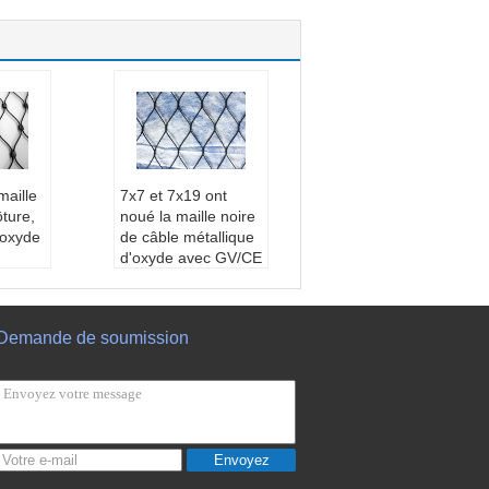
aille
7x7 et 7x19 ont
ture,
noué la maille noire
'oxyde
de câble métallique
d'oxyde avec GV/CE
d'acier
certifié
6, aci
Matériel:
Fil d'acier
r inoxy
inoxydable, 316, aci
Demande de soumission
er, 304L, acier inoxy
Maille
dable 304
illage t
Application:
Maille
oo
protectrice, grillage t
re:
Mai
issé, filtres, zoo
acier i
Style d'armure:
Mai
Envoyez
lle de corde d'acier i
uit:
X-
noxydable