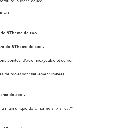
érature, surface douce
 main
rc de &Theme de zoo
parc de &Theme de zoo :
ons peintes, d'acier inoxydable et de noir
ques de projet sont seulement limitées
heme de zoo :
s à main unique de la norme 7" x 7" et 7"