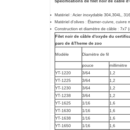
Spécifications de filet noir de câble 
Matériel : Acier inoxydable 304,304L, 31
Matériel d'olives : Étamer-cuivre, cuivre n
Construction et diamètre de câble : 7x7 
Filet noir de câble d'oxyde du certifi
parc de &Theme de zoo
Modèle
Diamètre de fil
pouce
millimètre
YT-1220
3/64
1,2
YT-1225
3/64
1,2
YT-1230
3/64
1,2
YT-1238
3/64
1,2
YT-1625
1/16
1,6
YT-1630
1/16
1,6
YT-1638
1/16
1,6
YT-1650
1/16
1,6