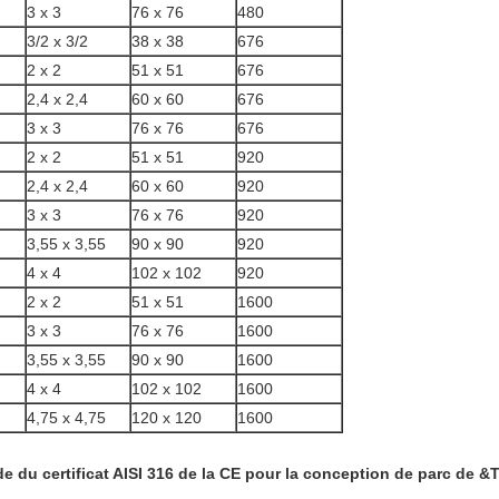
3 x 3
76 x 76
480
3/2 x 3/2
38 x 38
676
2 x 2
51 x 51
676
2,4 x 2,4
60 x 60
676
3 x 3
76 x 76
676
2 x 2
51 x 51
920
2,4 x 2,4
60 x 60
920
3 x 3
76 x 76
920
3,55 x 3,55
90 x 90
920
4 x 4
102 x 102
920
2 x 2
51 x 51
1600
3 x 3
76 x 76
1600
3,55 x 3,55
90 x 90
1600
4 x 4
102 x 102
1600
4,75 x 4,75
120 x 120
1600
xyde du certificat AISI 316 de la CE pour la conception de parc de 