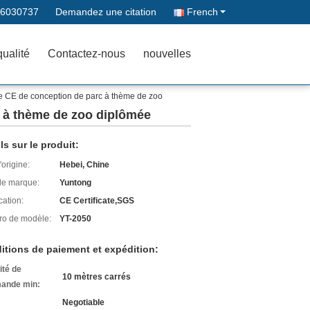
66030737
Demandez une citation
French
qualité
Contactez-nous
nouvelles
 le CE de conception de parc à thème de zoo
c à thème de zoo diplômée
ls sur le produit:
'origine:
Hebei, Chine
e marque:
Yuntong
cation:
CE Certificate,SGS
o de modèle:
YT-2050
itions de paiement et expédition:
ité de
10 mètres carrés
ande min:
Negotiable