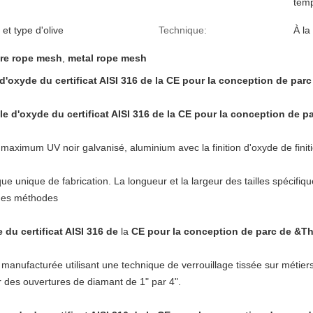
temp
 et type d'olive
Technique:
À la
re rope mesh
,
metal rope mesh
e d'oxyde du certificat AISI 316 de la CE pour la conception de pa
ble d'oxyde du certificat AISI 316 de la CE pour la conception de 
 maximum UV noir galvanisé, aluminium avec la finition d'oxyde de finiti
ique unique de fabrication. La longueur et la largeur des tailles spécifi
 des méthodes
e du certificat AISI 316 de
la
CE pour la conception de parc de &T
 manufacturée utilisant une technique de verrouillage tissée sur métier
r des ouvertures de diamant de 1" par 4".