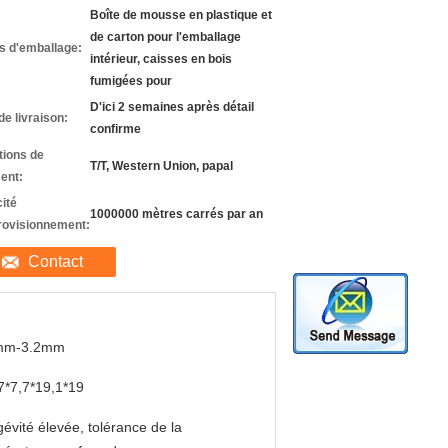
Boîte de mousse en plastique et
de carton pour l'emballage
ls d'emballage:
intérieur, caisses en bois
fumigées pour
D'ici 2 semaines après détail
de livraison:
confirme
tions de
T/T, Western Union, papal
ent:
ité
1000000 mètres carrés par an
rovisionnement:
Contact
mm-3.2mm
7*7,7*19,1*19
évité élevée, tolérance de la