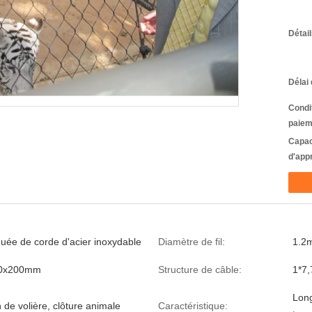
Détai
Délai 
Condi
paiem
Capac
d'app
guée de corde d'acier inoxydable
Diamètre de fil:
1.2
00x200mm
Structure de câble:
1*7,
Long
n de volière, clôture animale
Caractéristique: