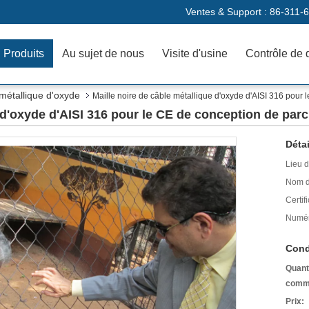
Ventes & Support :
86-311-
Produits
Au sujet de nous
Visite d'usine
Contrôle de 
 métallique d'oxyde
Maille noire de câble métallique d'oxyde d'AISI 316 pour
e d'oxyde d'AISI 316 pour le CE de conception de par
Détai
Lieu d
Nom d
Certifi
Numér
Cond
Quant
comm
Prix: