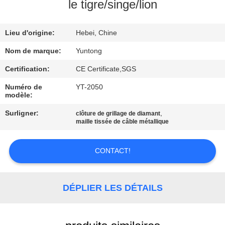
le tigre/singe/lion
CONTRÔLE
Lieu d'origine:
Hebei, Chine
DE
QUALITÉ
Nom de marque:
Yuntong
Certification:
CE Certificate,SGS
CONTACTEZ-
Numéro de
YT-2050
modèle:
NOUS
Surligner:
,
clôture de grillage de diamant
maille tissée de câble métallique
NOUVELLES
CONTACT!
DEMANDEZ
UNE
DÉPLIER LES DÉTAILS
CITATION