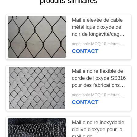
produits similaires
PLAN
DU
Maille élevée de câble
SITE
métallique d'oxyde de
noir de longévité/cage
PRIVACY
à oiseaux animale
negotiable MOQ:10 mètres carrés
clôturant le CE
POLICY
CONTACT
diplômée
Maille noire flexible de
corde de l'oxyde SS316
pour des fabrications
de volière de singe et
negotiable MOQ:10 mètres carrés
d'oiseau
CONTACT
Maille noire inoxydable
d'olive d'oxyde pour la
maille de