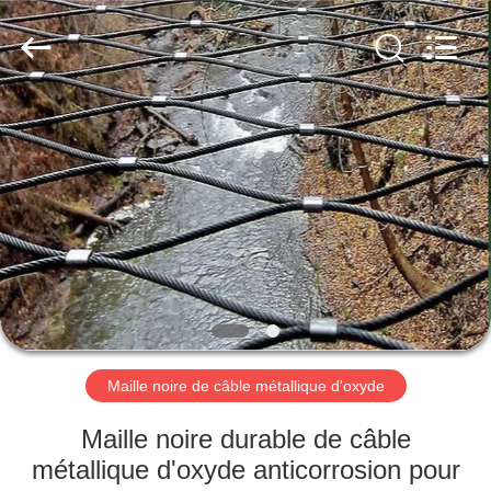
2026
Anping
Yuntong
Metal
Mesh
Co.,
Ltd..
All
MAISON
Rights
Reserved.
PRODUITS
AU
SUJET
DE
NOUS
Maille noire de câble métallique d'oxyde
VISITE
Maille noire durable de câble
D'USINE
métallique d'oxyde anticorrosion pour