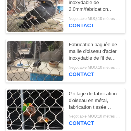
inoxydable de
2.0mm/fabrication
maille de volière avec
Negotiable MOQ:10 mètres carrés
le diamètre de fil de
CONTACT
1.2mm-3.2mm
Fabrication baguée de
maille d'oiseau d'acier
inoxydable de fil de
volière pour la
Negotiable MOQ:10 mètres carrés
protection de visiteur
CONTACT
Grillage de fabrication
d'oiseau en métal,
fabrication tissée
flexible d'oiseau d'acier
Negotiable MOQ:10 mètres carrés
inoxydable de 1.2mm
CONTACT