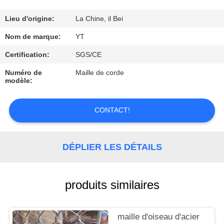
CONTRÔLE
Lieu d'origine:
La Chine, il Bei
DE
Nom de marque:
YT
QUALITÉ
Certification:
SGS/CE
Numéro de
Maille de corde
modèle:
CONTACTEZ-
NOUS
CONTACT!
DEMANDEZ
UNE
DÉPLIER LES DÉTAILS
CITATION
produits similaires
NOUVELLES
maille d'oiseau d'acier