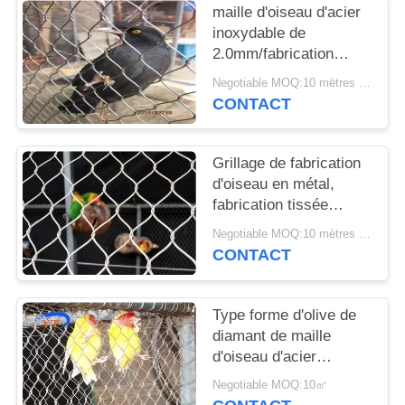
maille d'oiseau d'acier
inoxydable de
2.0mm/fabrication
maille de volière avec
Negotiable MOQ:10 mètres carrés
le diamètre de fil de
CONTACT
1.2mm-3.2mm
Grillage de fabrication
d'oiseau en métal,
fabrication tissée
flexible d'oiseau d'acier
Negotiable MOQ:10 mètres carrés
inoxydable de 1.2mm
CONTACT
Type forme d'olive de
diamant de maille
d'oiseau d'acier
inoxydable
Negotiable MOQ:10㎡
anticorrosion