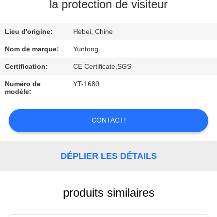
la protection de visiteur
CONTRÔLE
Lieu d'origine:
Hebei, Chine
DE
QUALITÉ
Nom de marque:
Yuntong
Certification:
CE Certificate,SGS
CONTACTEZ-
Numéro de
YT-1680
modèle:
NOUS
CONTACT!
DEMANDEZ
UNE
DÉPLIER LES DÉTAILS
CITATION
NOUVELLES
produits similaires