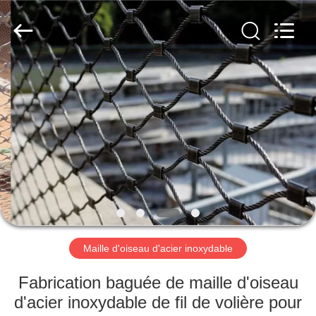
câble
métallique
d'acier
inoxydable
Fournisseur.
Copyright
©
2018
MAISON
-
2020
decorativeropemesh.com.
All
Rights
PRODUITS
Reserved.
AU
SUJET
DE
NOUS
Maille d'oiseau d'acier inoxydable
VISITE
Fabrication baguée de maille d'oiseau
D'USINE
d'acier inoxydable de fil de volière pour