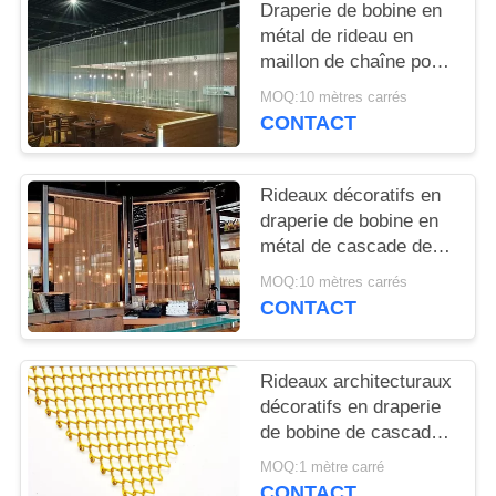
PLAN
Draperie de bobine en
métal de rideau en
DU
maillon de chaîne pour
SITE
des
MOQ:10 mètres carrés
restaurants/cafés/points
CONTACT
de vente
PRIVACY
POLICY
Rideaux décoratifs en
draperie de bobine en
métal de cascade de
maille pour la
MOQ:10 mètres carrés
décoration extérieure
CONTACT
Rideaux architecturaux
décoratifs en draperie
de bobine de cascade
pour le salon de
MOQ:1 mètre carré
restaurant
CONTACT