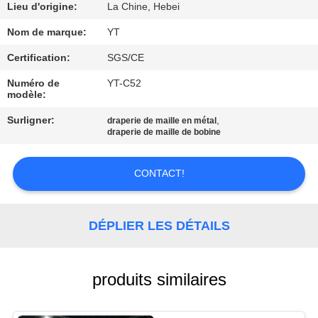
Lieu d'origine:
La Chine, Hebei
CONTRÔLE
Nom de marque:
YT
DE
Certification:
SGS/CE
QUALITÉ
Numéro de
YT-C52
modèle:
CONTACTEZ-
Surligner:
,
draperie de maille en métal
draperie de maille de bobine
NOUS
CONTACT!
NOUVELLES
DÉPLIER LES DÉTAILS
DEMANDEZ
UNE
CITATION
produits similaires