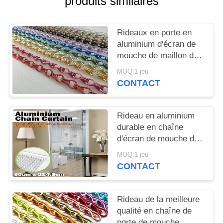
produits similaires
PLAN
DU
Rideaux en porte en
SITE
aluminium d'écran de
mouche de maillon de
PRIVACY
chaîne et d'insecte de
MOQ:1 jeu
chaîne 1.6mm 1.8mm
POLICY
CONTACT
2.0mm
Rideau en aluminium
durable en chaîne
d'écran de mouche de
porte d'insecte pour la
MOQ:1 jeu
décoration de Chambre
CONTACT
Rideau de la meilleure
qualité en chaîne de
porte de mouche