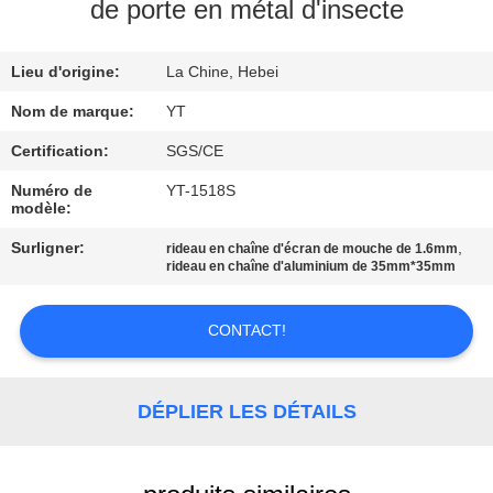
de porte en métal d'insecte
CONTRÔLE
Lieu d'origine:
La Chine, Hebei
DE
QUALITÉ
Nom de marque:
YT
Certification:
SGS/CE
CONTACTEZ-
Numéro de
YT-1518S
modèle:
NOUS
Surligner:
,
rideau en chaîne d'écran de mouche de 1.6mm
rideau en chaîne d'aluminium de 35mm*35mm
NOUVELLES
CONTACT!
DEMANDEZ
UNE
DÉPLIER LES DÉTAILS
CITATION