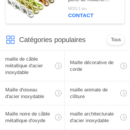
d'alliage d'Al pour que
MOQ:1 jeu
les portes empêchent
CONTACT
d'entrer l'insecte
Catégories populaires
Tous
maille de câble
Maille décorative de
métallique d'acier
corde
inoxydable
Maille d'oiseau
maille animale de
d'acier inoxydable
clôture
Maille noire de câble
maille architecturale
métallique d'oxyde
d'acier inoxydable