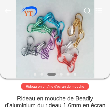
2026
Anping
Yuntong
Metal
Mesh
Co.,
Ltd..
All
MAISON
Rights
Reserved.
PRODUITS
AU
SUJET
DE
NOUS
Rideau en chaîne d'écran de mouche
VISITE
Rideau en mouche de Beadly
D'USINE
d'aluminium du rideau 1.6mm en écran