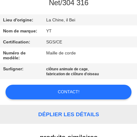
Net/304 316
CONTRÔLE
Lieu d'origine:
La Chine, il Bei
DE
QUALITÉ
Nom de marque:
YT
Certification:
SGS/CE
CONTACTEZ-
Numéro de
Maille de corde
modèle:
NOUS
Surligner:
,
clôture animale de cage
fabrication de clôture d'oiseau
NOUVELLES
CONTACT!
DEMANDEZ
UNE
DÉPLIER LES DÉTAILS
CITATION