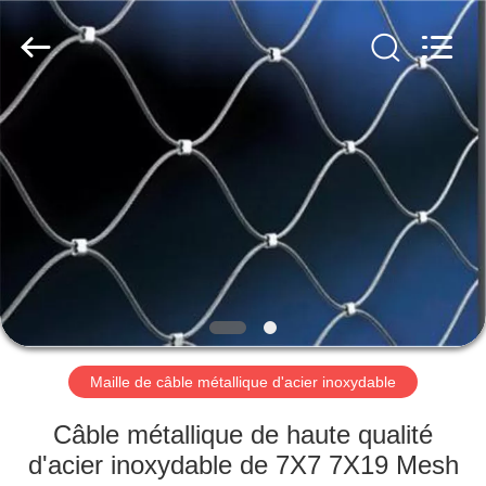
2026
Anping
Yuntong
Metal
Mesh
Co.,
Ltd..
All
MAISON
Rights
Reserved.
PRODUITS
AU
SUJET
DE
NOUS
Maille de câble métallique d'acier inoxydable
VISITE
Câble métallique de haute qualité
D'USINE
d'acier inoxydable de 7X7 7X19 Mesh