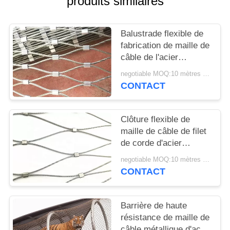
produits similaires
PLAN
DU
Balustrade flexible de
SITE
fabrication de maille de
câble de l'acier
PRIVACY
inoxydable 316 pour
negotiable MOQ:10 mètres carrés
des marinas
POLICY
CONTACT
Clôture flexible de
maille de câble de filet
de corde d'acier
inoxydable de la forme
negotiable MOQ:10 mètres carrés
7x7 de diamant
CONTACT
Barrière de haute
résistance de maille de
câble métallique d'acier