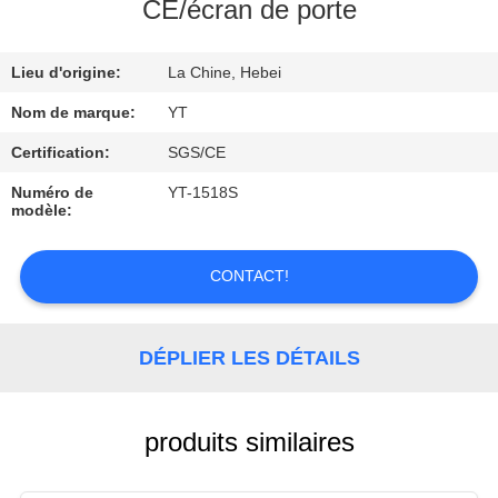
CE/écran de porte
CONTRÔLE
Lieu d'origine:
La Chine, Hebei
DE
QUALITÉ
Nom de marque:
YT
Certification:
SGS/CE
CONTACTEZ-
Numéro de
YT-1518S
modèle:
NOUS
CONTACT!
DEMANDEZ
UNE
DÉPLIER LES DÉTAILS
CITATION
NOUVELLES
produits similaires