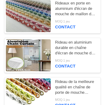
Rideaux en porte en
aluminium d'écran de
mouche de maillon de
chaîne et d'insecte de
MOQ:1 jeu
chaîne 1.6mm 1.8mm
CONTACT
2.0mm
Rideau en aluminium
durable en chaîne
d'écran de mouche de
porte d'insecte pour la
MOQ:1 jeu
décoration de Chambre
CONTACT
Rideau de la meilleure
qualité en chaîne de
porte de mouche
d'alliage d'Al pour que
MOQ:1 jeu
les portes empêchent