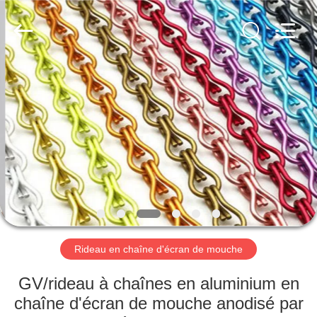
câble
métallique
d'acier
inoxydable
Fournisseur.
Copyright
©
2018
MAISON
-
2020
decorativeropemesh.com.
All
Rights
PRODUITS
Reserved.
AU
SUJET
DE
NOUS
Rideau en chaîne d'écran de mouche
VISITE
GV/rideau à chaînes en aluminium en
D'USINE
chaîne d'écran de mouche anodisé par