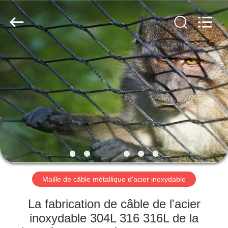
2026
Anping
Yuntong
Metal
Mesh
Co.,
Ltd..
All
MAISON
Rights
Reserved.
PRODUITS
AU
SUJET
DE
NOUS
Maille de câble métallique d'acier inoxydable
VISITE
La fabrication de câble de l'acier
D'USINE
inoxydable 304L 316 316L de la