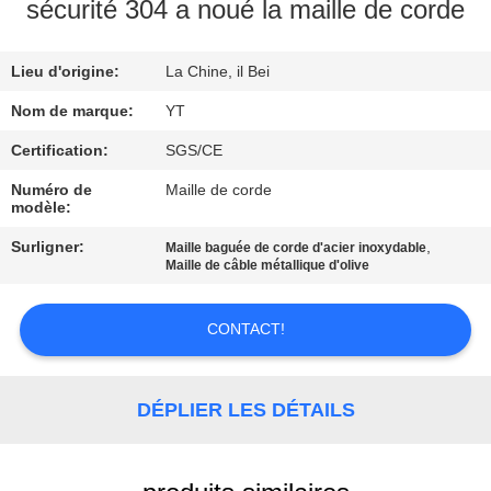
sécurité 304 a noué la maille de corde
CONTRÔLE
Lieu d'origine:
La Chine, il Bei
DE
QUALITÉ
Nom de marque:
YT
Certification:
SGS/CE
CONTACTEZ-
Numéro de
Maille de corde
modèle:
NOUS
Surligner:
,
Maille baguée de corde d'acier inoxydable
Maille de câble métallique d'olive
NOUVELLES
CONTACT!
DEMANDEZ
UNE
DÉPLIER LES DÉTAILS
CITATION