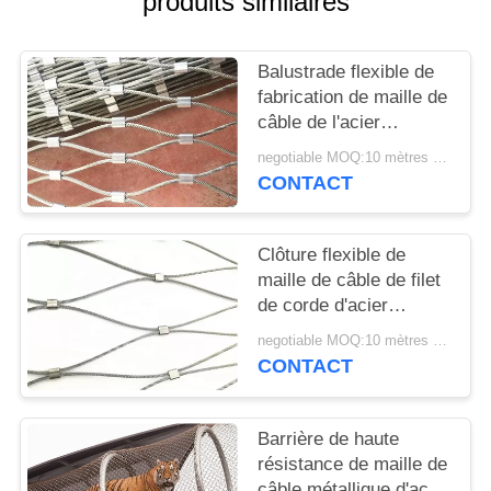
produits similaires
PLAN
DU
Balustrade flexible de
SITE
fabrication de maille de
câble de l'acier
PRIVACY
inoxydable 316 pour
negotiable MOQ:10 mètres carrés
des marinas
POLICY
CONTACT
Clôture flexible de
maille de câble de filet
de corde d'acier
inoxydable de la forme
negotiable MOQ:10 mètres carrés
7x7 de diamant
CONTACT
Barrière de haute
résistance de maille de
câble métallique d'acier