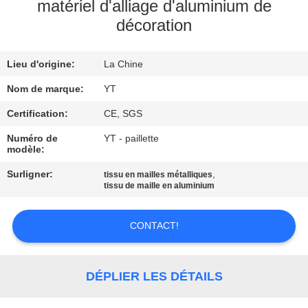
matériel d'alliage d'aluminium de
décoration
CONTRÔLE
DE
Lieu d'origine:
La Chine
QUALITÉ
Nom de marque:
YT
CONTACTEZ-
Certification:
CE, SGS
NOUS
Numéro de
YT - paillette
modèle:
Surligner:
,
tissu en mailles métalliques
NOUVELLES
tissu de maille en aluminium
DEMANDEZ
CONTACT!
UNE
CITATION
DÉPLIER LES DÉTAILS