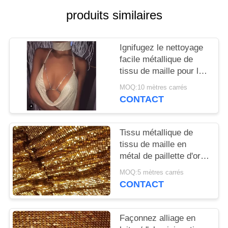
PLAN
produits similaires
DU
SITE
Ignifugez le nettoyage
facile métallique de
PRIVACY
tissu de maille pour la
robe de soirée/sacs
POLICY
MOQ:10 mètres carrés
CONTACT
Tissu métallique de
tissu de maille en
métal de paillette d'or
de miroitement pour
MOQ:5 mètres carrés
des rideaux en diviseur
CONTACT
de pièce
Façonnez alliage en