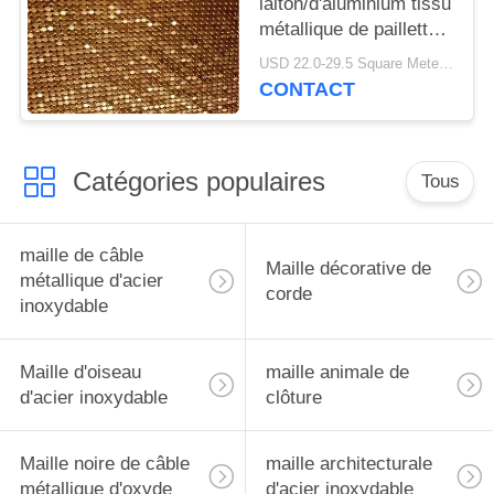
laiton/d'aluminium tissu
métallique de paillette
de Colth de tissu de
USD 22.0-29.5 Square Meters MOQ:50 mètres carrés
maille
CONTACT
Catégories populaires
Tous
maille de câble
Maille décorative de
métallique d'acier
corde
inoxydable
Maille d'oiseau
maille animale de
d'acier inoxydable
clôture
Maille noire de câble
maille architecturale
métallique d'oxyde
d'acier inoxydable