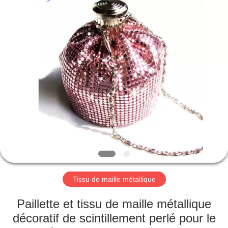
2026
Anping
Yuntong
Metal
Mesh
Co.,
Ltd..
All
MAISON
Rights
Reserved.
PRODUITS
AU
SUJET
DE
NOUS
Tissu de maille métallique
VISITE
Paillette et tissu de maille métallique
D'USINE
décoratif de scintillement perlé pour le