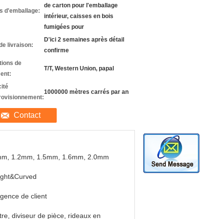
de carton pour l'emballage
ls d'emballage:
intérieur, caisses en bois
fumigées pour
D'ici 2 semaines après détail
de livraison:
confirme
tions de
T/T, Western Union, papal
ent:
ité
1000000 mètres carrés par an
rovisionnement:
Contact
mm, 1.2mm, 1.5mm, 1.6mm, 2.0mm
ight&Curved
igence de client
tre, diviseur de pièce, rideaux en