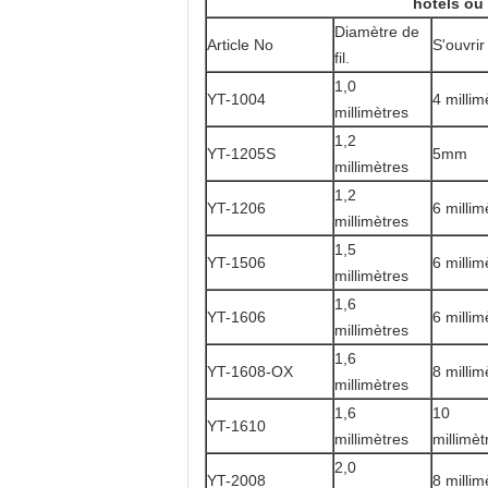
hôtels ou
Diamètre de
Article No
S'ouvrir
fil.
1,0
YT-1004
4 millim
millimètres
1,2
YT-1205S
5mm
millimètres
1,2
YT-1206
6 millim
millimètres
1,5
YT-1506
6 millim
millimètres
1,6
YT-1606
6 millim
millimètres
1,6
YT-1608-OX
8 millim
millimètres
1,6
10
YT-1610
millimètres
millimèt
2,0
YT-2008
8 millim