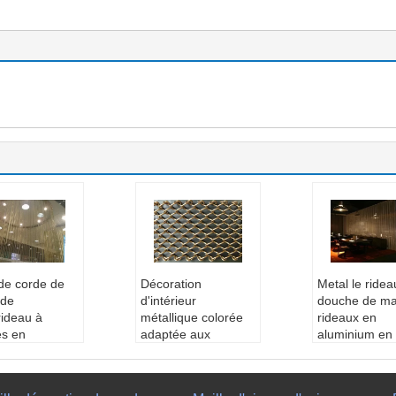
de corde de
Décoration
Metal le ridea
 de
d'intérieur
douche de mai
rideau à
métallique colorée
rideaux en
es en
adaptée aux
aluminium en 
nium anodisés
besoins du client de
pour la salle 
ran mouche
rideau/de rideau
bains/diviseur
de
maille de chaîne
pièce