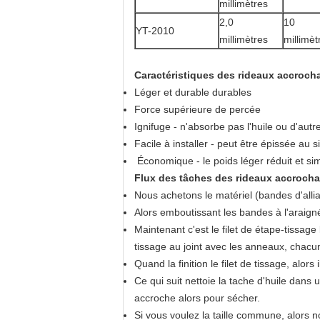
millimètres
2,0
10
YT-2010
millimètres
millimèt
Caractéristiques des rideaux accrocha
Léger et durable durables
Force supérieure de percée
Ignifuge - n'absorbe pas l'huile ou d'aut
Facile à installer - peut être épissée au si
Économique - le poids léger réduit et simpl
Flux des tâches des rideaux accrochan
Nous achetons le matériel (bandes d'alliag
Alors emboutissant les bandes à l'araign
Maintenant c'est le filet de étape-tissage
tissage au joint avec les anneaux, chacun
Quand la finition le filet de tissage, alor
Ce qui suit nettoie la tache d'huile dans 
accroche alors pour sécher.
Si vous voulez la taille commune, alors n