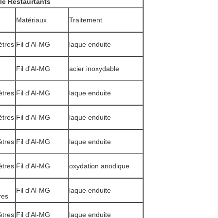
 le Restaurtants
Matériaux
Traitement
ètres
Fil d'Al-MG
laque enduite
Fil d'Al-MG
acier inoxydable
ètres
Fil d'Al-MG
laque enduite
ètres
Fil d'Al-MG
laque enduite
ètres
Fil d'Al-MG
laque enduite
ètres
Fil d'Al-MG
oxydation anodique
Fil d'Al-MG
laque enduite
res
ètres
Fil d'Al-MG
laque enduite