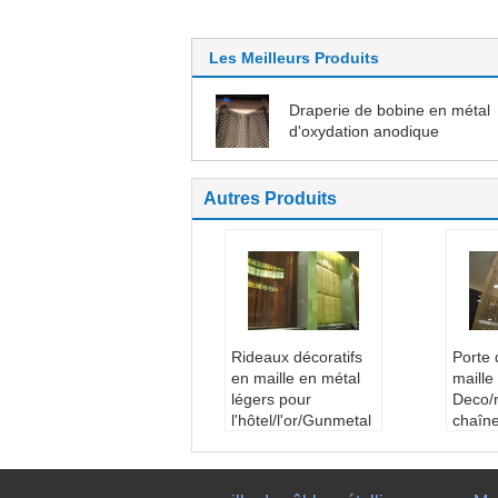
Les Meilleurs Produits
Draperie de bobine en métal
d'oxydation anodique
Autres Produits
Rideaux décoratifs
Porte 
en maille en métal
maille
légers pour
Deco/
l'hôtel/l'or/Gunmetal
chaîn
de lobby
alumi
Nom:
rideau en dou
en éc
che de maille en mé
de mo