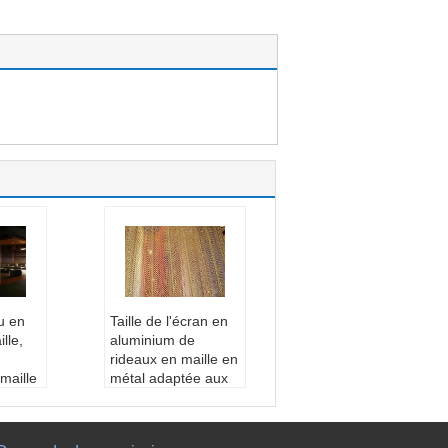
u en
Taille de l'écran en
lle,
aluminium de
rideaux en maille en
maille
métal adaptée aux
de
besoins du client
s de
pour l'hôtel et le
restaurant