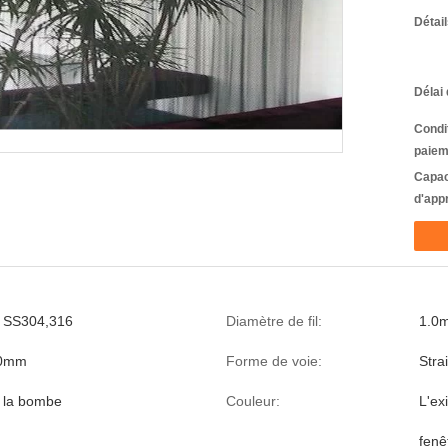
Détai
Délai 
Condi
paiem
Capac
d'app
y, SS304,316
Diamètre de fil:
1.0
10mm
Forme de voie:
Stra
 la bombe
Couleur:
L'ex
fenê