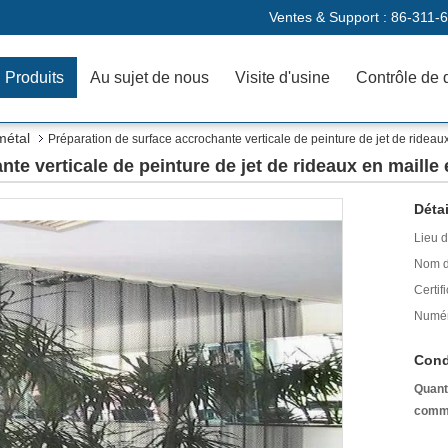
Ventes & Support :
86-311-
Produits
Au sujet de nous
Visite d'usine
Contrôle de 
métal
Préparation de surface accrochante verticale de peinture de jet de rideau
te verticale de peinture de jet de rideaux en maille
Détai
Lieu d
Nom d
Certifi
Numér
Cond
Quant
comm