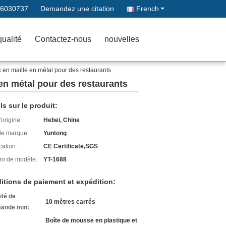
66030737
Demandez une citation
French
qualité
Contactez-nous
nouvelles
x en maille en métal pour des restaurants
 en métal pour des restaurants
ls sur le produit:
'origine:
Hebei, Chine
e marque:
Yuntong
cation:
CE Certificate,SGS
o de modèle:
YT-1688
itions de paiement et expédition:
ité de
10 mètres carrés
ande min:
Boîte de mousse en plastique et