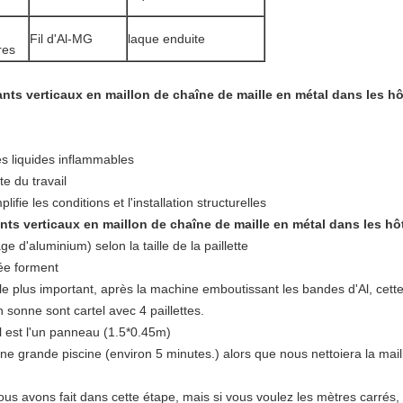
Fil d'Al-MG
laque enduite
res
nts verticaux en maillon de chaîne de maille en métal dans les hô
res liquides inflammables
te du travail
ifie les conditions et l'installation structurelles
ts verticaux en maillon de chaîne de maille en métal dans les hôt
e d'aluminium) selon la taille de la paillette
ée forment
 le plus important, après la machine emboutissant les bandes d'Al, cette 
 sonne sont cartel avec 4 paillettes.
s il est l'un panneau (1.5*0.45m)
une grande piscine (environ 5 minutes.) alors que nous nettoiera la mail
ous avons fait dans cette étape, mais si vous voulez les mètres carrés, 