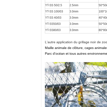
YT-SS
50/2.5
2.5mm
50*5
YT-SS
100/03
3.0mm
100*
YT-SS
40/03
3.0mm
40*4
YT-SS50/03
3.0mm
50*5
YT-SS80/03
3.0mm
80*8
L'autre application du grillage noir de zo
Maille animale de clôture, cages animales,
Parc d'océan et tous autres environnemen