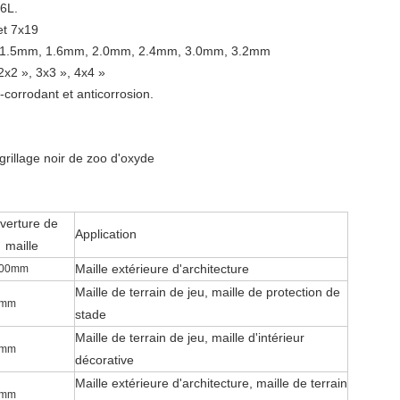
16L.
et 7x19
mm, 1.5mm, 1.6mm, 2.0mm, 2.4mm, 3.0mm, 3.2mm
 2x2 », 3x3 », 4x4 »
-corrodant et anticorrosion.
rillage noir de zoo d'oxyde
verture de
Application
maille
Maille extérieure d'architecture
200mm
Maille de terrain de jeu
, maille de protection de
0mm
stade
Maille de terrain de jeu
, maille d'intérieur
0mm
décorative
Maille extérieure d'architecture
,
maille de terrain
0mm