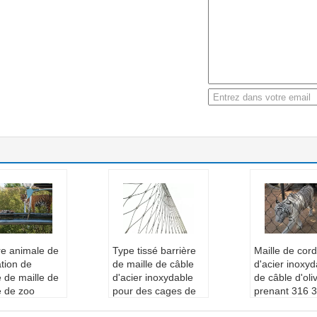
re animale de
Type tissé barrière
Maille de cor
ation de
de maille de câble
d'acier inoxyd
e de maille de
d'acier inoxydable
de câble d'oli
e de zoo
pour des cages de
prenant 316 
r inoxydable
clôture et d'animal
filet pour la cl