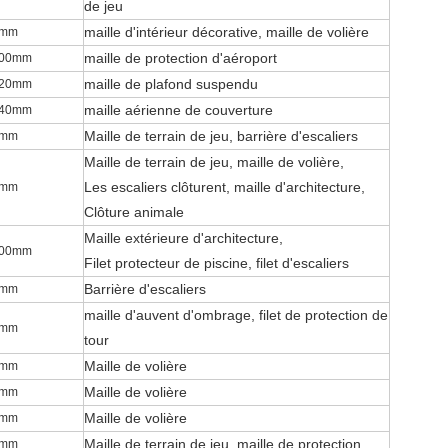
de jeu
maille d'intérieur décorative
, maille de volière
0mm
maille de protection d'aéroport
100mm
maille de plafond suspendu
120mm
maille aérienne de couverture
140mm
Maille de terrain de jeu
, barrière d'escaliers
0mm
Maille de terrain de jeu
, maille de volière,
Les escaliers clôturent,
maille d'architecture
,
0mm
Clôture animale
Maille extérieure d'architecture
,
100mm
Filet protecteur de piscine, filet d'escaliers
Barrière d'escaliers
0mm
maille d'auvent d'ombrage
, filet de protection de
0mm
tour
Maille de volière
5mm
Maille de volière
0mm
Maille de volière
0mm
Maille de terrain de jeu
, maille de protection
0mm