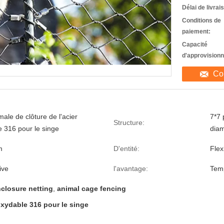
Délai de livrai
Conditions de
paiement:
Capacité
d'approvision
Co
male de clôture de l'acier
7*7 
Structure:
e 316 pour le singe
diam
m
D'entité:
Flexi
ive
l'avantage:
Temp
closure netting
,
animal cage fencing
noxydable 316 pour le singe