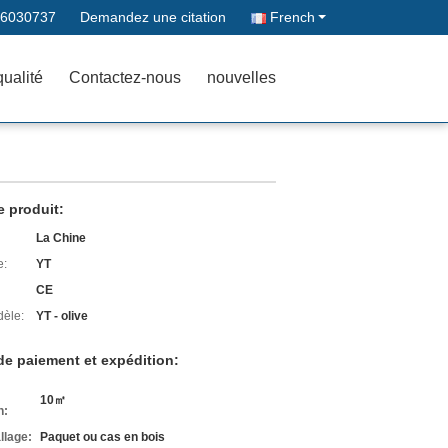
66030737
Demandez une citation
French
qualité
Contactez-nous
nouvelles
e produit:
La Chine
e:
YT
CE
èle:
YT - olive
de paiement et expédition:
10㎡
n:
llage:
Paquet ou cas en bois