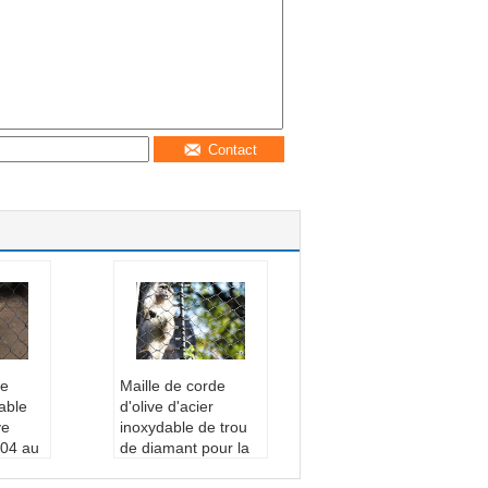
Contact
de
Maille de corde
able
d'olive d'acier
ve
inoxydable de trou
304 au
de diamant pour la
ôture
fabrication animale