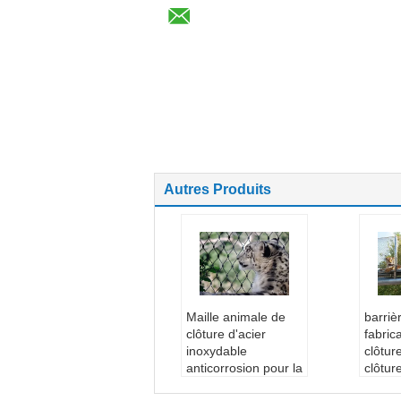
Autres Produits
Maille animale de
barriè
clôture d'acier
fabric
inoxydable
clôtur
anticorrosion pour la
clôtur
cage de lion/tigre
d'acie