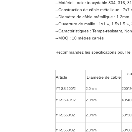
--Matériel : acier inoxydable 304, 316, 3
--Construction de câble métallique : 7x7 
--Diamètre de câble métallique : 1.2
--Ouverture de maille : 1x1 », 1.5x1.5 »,
--Caractéristiques : Temps-résistant, Non
--MOQ : 10 mètres carrés
Recommandez les spécifications pour le g
ou
Article
Diamètre de câble
YT-SS 200/2
2.0mm
200*
YT-SS
40
/
02
2.0mm
40*4
YT-SS50/02
2.0mm
50*5
YT-SS60/02
2.0mm
60*6