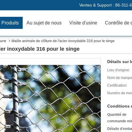
Ventes & Support :
86-311-
Produits
Au sujet de nous
Visite d'usine
Contrôle de 
ture
Maille animale de clôture de l'acier inoxydable 316 pour le singe
cier inoxydable 316 pour le singe
Détails sur l
Lieu d'origine:
Nom de marqu
Certification:
Numéro de mod
Conditions 
Quantité de
commande mi
Détails d'emba