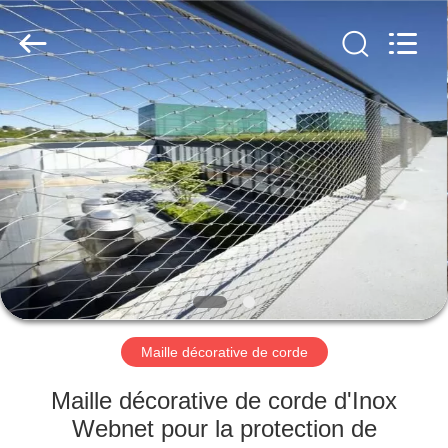
câble
métallique
d'acier
inoxydable
Fournisseur.
Copyright
©
2018
MAISON
-
2025
Anping
Yuntong
Metal
PRODUITS
Mesh
Co.,
Ltd..
All
Rights
AU
Reserved.
SUJET
DE
NOUS
Maille décorative de corde
VISITE
Maille décorative de corde d'Inox
D'USINE
Webnet pour la protection de