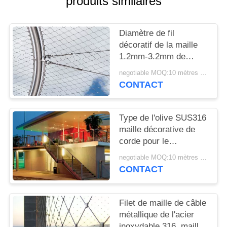
produits similaires
PLAN
DU
Diamètre de fil
SITE
décoratif de la maille
1.2mm-3.2mm de
PRIVACY
corde de Yuntong avec
negotiable MOQ:10 mètres carrés
la surface douce
POLICY
CONTACT
Type de l'olive SUS316
maille décorative de
corde pour le
restaurant d'hôtel ou le
negotiable MOQ:10 mètres carrés
centre commercial
CONTACT
Filet de maille de câble
métallique de l'acier
inoxydable 316, maille