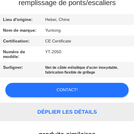
remplissage de ponts/escaliers
CONTRÔLE
Lieu d'origine:
Hebei, Chine
DE
QUALITÉ
Nom de marque:
Yuntong
Certification:
CE Certificate
CONTACTEZ-
Numéro de
YT-2050
modèle:
NOUS
Surligner:
,
filet de câble métallique d'acier inoxydable
fabrication flexible de grillage
NOUVELLES
CONTACT!
DEMANDEZ
UNE
DÉPLIER LES DÉTAILS
CITATION