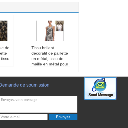
que de
Tissu brillant
ette
décoratif de paillette
 tissu
en métal, tissu de
maille en métal pour
r la
l'habillement
Matériau:
aluminiu
miniu
m, cuivre, etc.
Demande de soumission
Forme de paillette:
d'or,
Rond, dièse et place
ose, d
Taille:
3mm, 4mm,
u, de n
6mm, 8mm, 10mm
Surface de tissu:
E
et divi
mmêlé, brillant
Envoyez
e
écorat