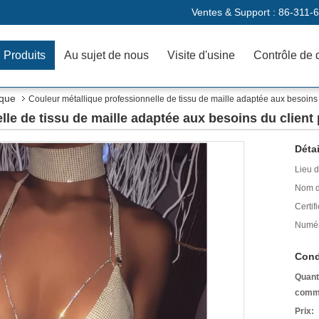
Ventes & Support :
86-311-
Produits
Au sujet de nous
Visite d'usine
Contrôle de 
ique
Couleur métallique professionnelle de tissu de maille adaptée aux besoins 
lle de tissu de maille adaptée aux besoins du client
Détai
Lieu d
Nom d
Certifi
Numér
Cond
Quant
comm
Prix: