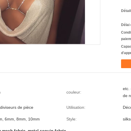
Détai
Délai 
Condi
paiem
Capac
d'app
etc.
m
couleur:
de n
diviseurs de pièce
Utilisation:
Déco
m, 6mm, 8mm, 10mm
Style:
silk
 mesh fabric
,
metal sequin fabric