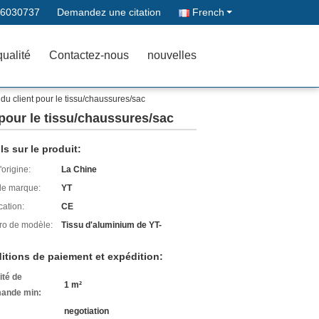
66030737
Demandez une citation
French
qualité
Contactez-nous
nouvelles
du client pour le tissu/chaussures/sac
 pour le tissu/chaussures/sac
ls sur le produit:
'origine:
La Chine
e marque:
YT
cation:
CE
o de modèle:
Tissu d'aluminium de YT-
itions de paiement et expédition:
ité de
1 m²
ande min:
negotiation