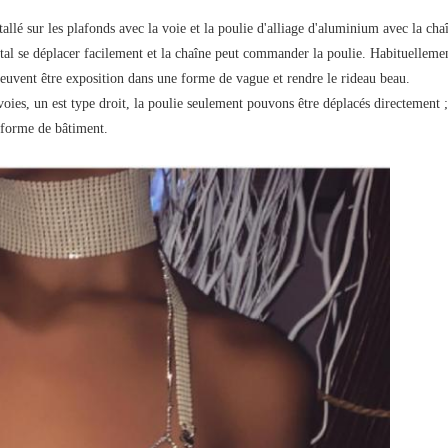
tallé sur les plafonds avec la voie et la poulie d'alliage d'aluminium avec la chaî
tal se déplacer facilement et la chaîne peut commander la poulie. Habituellement 
peuvent être exposition dans une forme de vague et rendre le rideau beau.
ies, un est type droit, la poulie seulement pouvons être déplacés directement ; l
 forme de bâtiment.