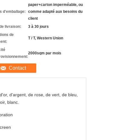
paper+carton imperméable, ou
ls d'emballage:
comme adapté aux besoins du
client
de livraison:
3 à 30 jours
tions de
T / T, Western Union
ent:
ité
2000sqm par mois
rovisionnement:
Contact
 d'or, d'argent, de rose, de vert, de bleu,
oir, blanc.
ration
screen