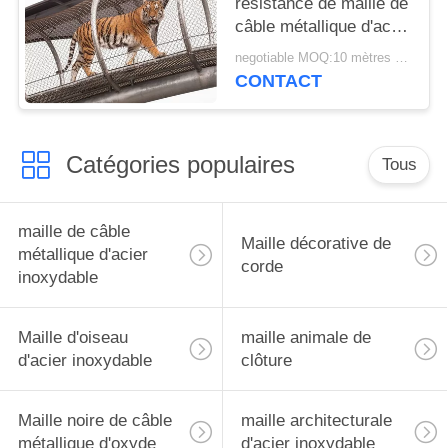
résistance de maille de
câble métallique d'acier
inoxydable pour les
negotiable MOQ:10 mètres carrés
cages animales
CONTACT
Catégories populaires
Tous
maille de câble
Maille décorative de
métallique d'acier
corde
inoxydable
Maille d'oiseau
maille animale de
d'acier inoxydable
clôture
Maille noire de câble
maille architecturale
métallique d'oxyde
d'acier inoxydable