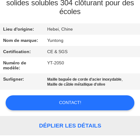
solides solubles 304 clôturant pour des
écoles
CONTRÔLE
DE
Lieu d'origine:
Hebei, Chine
QUALITÉ
Nom de marque:
Yuntong
CONTACTEZ-
Certification:
CE & SGS
NOUS
Numéro de
YT-2050
modèle:
Surligner:
,
Maille baguée de corde d'acier inoxydable
NOUVELLES
Maille de câble métallique d'olive
DEMANDEZ
CONTACT!
UNE
CITATION
DÉPLIER LES DÉTAILS