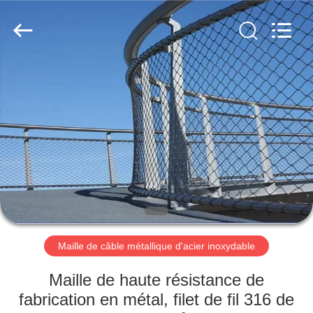
2026
Anping
Yuntong
Metal
Mesh
Co.,
Ltd..
All
MAISON
Rights
Reserved.
PRODUITS
AU
SUJET
DE
NOUS
Maille de câble métallique d'acier inoxydable
VISITE
Maille de haute résistance de
D'USINE
fabrication en métal, filet de fil 316 de