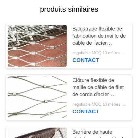
PLAN
produits similaires
DU
SITE
Balustrade flexible de
fabrication de maille de
PRIVACY
câble de l'acier
inoxydable 316 pour
POLICY
negotiable MOQ:10 mètres carrés
des marinas
CONTACT
Clôture flexible de
maille de câble de filet
de corde d'acier
inoxydable de la forme
negotiable MOQ:10 mètres carrés
7x7 de diamant
CONTACT
Barrière de haute