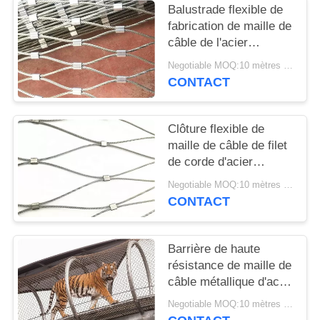
Balustrade flexible de
fabrication de maille de
câble de l'acier
inoxydable 316 pour
Negotiable MOQ:10 mètres carrés
des marinas
CONTACT
Clôture flexible de
maille de câble de filet
de corde d'acier
inoxydable de la forme
Negotiable MOQ:10 mètres carrés
7x7 de diamant
CONTACT
Barrière de haute
résistance de maille de
câble métallique d'acier
inoxydable pour les
Negotiable MOQ:10 mètres carrés
cages animales