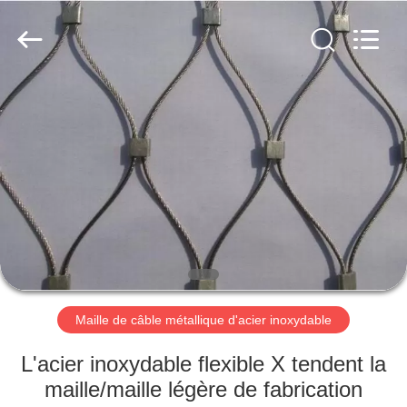
câble
métallique
d'acier
inoxydable
Fournisseur.
Copyright
©
2018
MAISON
-
2020
decorativeropemesh.com.
All
Rights
PRODUITS
Reserved.
AU
SUJET
DE
NOUS
Maille de câble métallique d'acier inoxydable
VISITE
L'acier inoxydable flexible X tendent la
D'USINE
maille/maille légère de fabrication