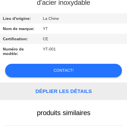
d'acier inoxydable
CONTRÔLE
Lieu d'origine:
La Chine
DE
QUALITÉ
Nom de marque:
YT
Certification:
CE
CONTACTEZ-
Numéro de
YT-001
modèle:
NOUS
CONTACT!
DEMANDEZ
UNE
DÉPLIER LES DÉTAILS
CITATION
NOUVELLES
produits similaires