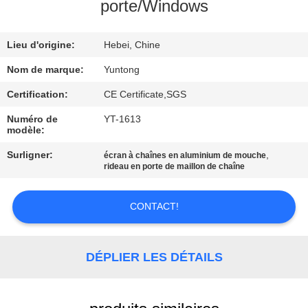
porte/Windows
CONTRÔLE
Lieu d'origine:
Hebei, Chine
DE
QUALITÉ
Nom de marque:
Yuntong
Certification:
CE Certificate,SGS
CONTACTEZ-
Numéro de
YT-1613
modèle:
NOUS
Surligner:
,
écran à chaînes en aluminium de mouche
rideau en porte de maillon de chaîne
NOUVELLES
CONTACT!
DEMANDEZ
UNE
DÉPLIER LES DÉTAILS
CITATION