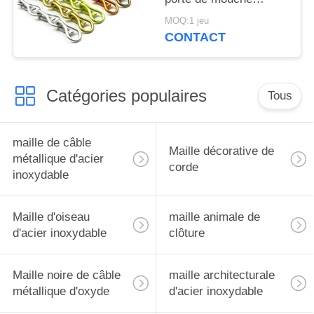
d'alliage d'Al pour que
MOQ:1 jeu
les portes empêchent
CONTACT
d'entrer l'insecte
Catégories populaires
Tous
maille de câble
Maille décorative de
métallique d'acier
corde
inoxydable
Maille d'oiseau
maille animale de
d'acier inoxydable
clôture
Maille noire de câble
maille architecturale
métallique d'oxyde
d'acier inoxydable