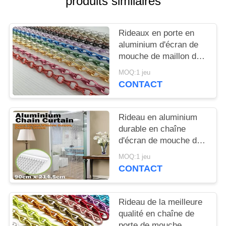
produits similaires
PLAN
DU
Rideaux en porte en
SITE
aluminium d'écran de
mouche de maillon de
PRIVACY
chaîne et d'insecte de
MOQ:1 jeu
chaîne 1.6mm 1.8mm
POLICY
CONTACT
2.0mm
Rideau en aluminium
durable en chaîne
d'écran de mouche de
porte d'insecte pour la
MOQ:1 jeu
décoration de Chambre
CONTACT
Rideau de la meilleure
qualité en chaîne de
porte de mouche