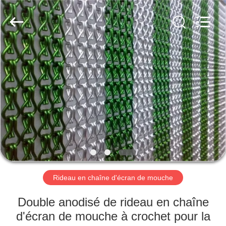
2026
Anping
Yuntong
Metal
Mesh
Co.,
Ltd..
All
MAISON
Rights
Reserved.
PRODUITS
AU
SUJET
DE
NOUS
Rideau en chaîne d'écran de mouche
VISITE
Double anodisé de rideau en chaîne
D'USINE
d'écran de mouche à crochet pour la