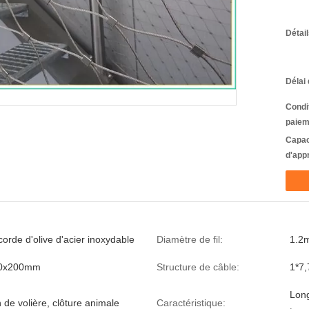
Détai
Délai 
Condi
paiem
Capac
d'app
corde d'olive d'acier inoxydable
Diamètre de fil:
1.2
00x200mm
Structure de câble:
1*7,
Long
n de volière, clôture animale
Caractéristique: