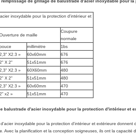
emplissage de grillage de balustrade d'acier inoxydable pour la pr
cier inoxydable pour la protection d'intérieur et
Coupure
Ouverture de maille
normale
pouce
millimètre
1bs
2,3" X2.3 »
60x60mm
676
2" X 2"
51x51mm
676
2,3" X2.3 »
60X60mm
480
2" X 2"
51x51mm
480
2,3" X2.3 »
60x60mm
470
2" x2 »
51x51mm
470
 balustrade d'acier inoxydable pour la protection d'intérieur et ex
d'acier inoxydable pour la protection d'intérieur et extérieure donnent
e. Avec la planification et la conception soigneuses, ils ont la capacité