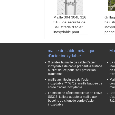
Maille 304 304L 316
Grilla
316L de sécurité de
balust
Balustrede d'acier
inoxyd
inoxydable pour
panne
GV/CE
supplé
Matériel:
Fil d'acier
l'appl
inoxydable, 316, aci
balust
maille de câble métallique
Mai
er, 304L, acier inoxy
Nom:
d'acier inoxydable
dable 304
e d'ol
Application:
Maille
ydabl
X tendez la maille de câble d'acier
La 
protectrice, grillage t
Diamèt
inoxydable de câble prenant la surface
ino
au filet douce pour l'anti protection
en 
issé, filtres, zoo
mm-3
d'automne
d'é
Style d'armure:
Mai
Ouver
maille architecturale de l'acier
Mai
lle de corde d'acier i
e:
25
inoxydable 7*7/7*19, maille baguée de
cor
noxydable
m
corde d'acier inoxydable
mai
Diamètre de fil:
1.2
Struc
La maille de câble métallique de l'olive
Bar
-5mm, 1x7 7x7 7x19
1*7,7*
SS316, taille a adapté la maille aux
d'a
ou adapté aux besoi
besoins du client de corde d'acier
7x1
inoxydable
ns du client