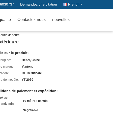
66030737
Demandez une citation
French
qualité
Contactez-nous
nouvelles
ieur/extérieure
xtérieure
ls sur le produit:
'origine:
Hebei, Chine
e marque:
Yuntong
cation:
CE Certificate
o de modèle:
YT-2050
itions de paiement et expédition:
ité de
10 mètres carrés
ande min:
Negotiable