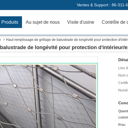
Ventes & Support :
86-311-
Produits
Au sujet de nous
Visite d'usine
Contrôle de 
e
Haut remplissage de grillage de balustrade de longévité pour protection d'intér
balustrade de longévité pour protection d'intérieur/e
Détai
Lieu d
Nom d
Certifi
Numér
Cond
Quant
comm
Prix: