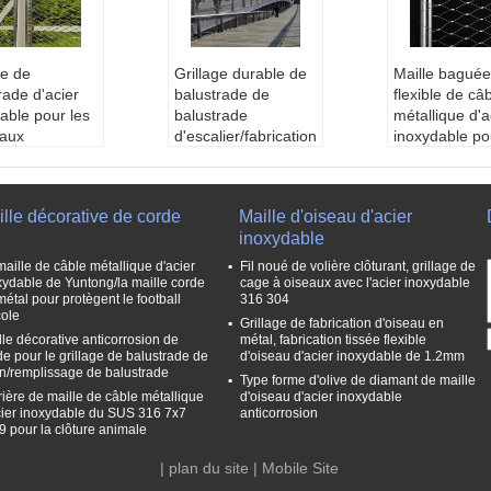
ge de
Grillage durable de
Maille baguée
rade d'acier
balustrade de
flexible de câ
able pour les
balustrade
métallique d'a
aux
d'escalier/fabrication
inoxydable po
mentaires et
flexible de câble
balustrade de
ication de
d'acier inoxydable
balustrade
rades
Nom:
Maille de cord
Nom du prod
lle décorative de corde
Maille d'oiseau d'acier
maille de cord
e d'acier inoxydable
aille de corde 
inoxydable
ive d'acier inox
Diamètre de fil:
1.2
d'acier inoxyd
e
mm-3.2mm
our la fabricat
maille de câble métallique d'acier
Fil noué de volière clôturant, grillage de
re de fil:
1.2
Ouverture de maill
male de clôtu
xydable de Yuntong/la maille corde
cage à oiseaux avec l'acier inoxydable
métal pour protègent le football
316 304
.2mm
e:
25x25-200x200m
maille de zoo
cole
ture de maill
m
Matériau:
aci
Grillage de fabrication d'oiseau en
lle décorative anticorrosion de
métal, fabrication tissée flexible
x25-200x200m
Structure de câble:
ydable 304 3
de pour le grillage de balustrade de
d'oiseau d'acier inoxydable de 1.2mm
1*7,7*7,7*19,1*19
L
n/remplissage de balustrade
Type forme d'olive de diamant de maille
ture de câble:
Diamètre de f
rière de maille de câble métallique
d'oiseau d'acier inoxydable
7,7*19,1*19
mm-4.0mm
cier inoxydable du SUS 316 7x7
anticorrosion
Ouverture de
9 pour la clôture animale
e:
25x25mm-
|
plan du site
| Mobile Site
20mm