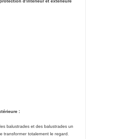
otection d'intérieur et extérieure
térieure :
 des balustrades et des balustrades un
 de transformer totalement le regard.