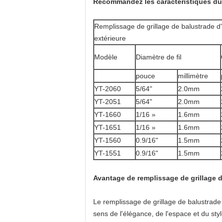
Recommandez les caractéristiques du r
Remplissage de grillage de balustrade d'a
extérieure
Modèle
Diamètre de fil
pouce
millimètre
YT-2060
5/64"
2.0mm
YT-2051
5/64"
2.0mm
YT-1660
1/16 »
1.6mm
YT-1651
1/16 »
1.6mm
YT-1560
0.9/16"
1.5mm
YT-1551
0.9/16"
1.5mm
Avantage de remplissage de grillage de
Le remplissage de grillage de balustrade 
sens de l'élégance, de l'espace et du styl