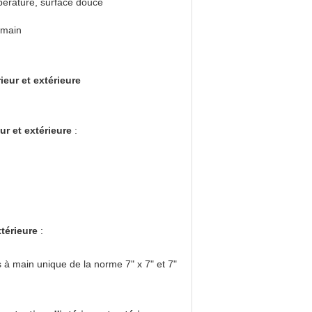
érature, surface douce
 main
ieur et extérieure
ur et extérieure
:
xtérieure
:
s à main unique de la norme 7" x 7" et 7"