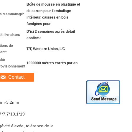
Boîte de mousse en plastique et
de carton pour l'emballage
ls d'emballage:
intérieur, caisses en bois
fumigées pour
D'ici 2 semaines après détail
de livraison:
confirme
tions de
T/T, Western Union, L/C
ent:
ité
1000000 mètres carrés par an
rovisionnement:
Contact
mm-3.2mm
7*7,7*19,1*19
évité élevée, tolérance de la